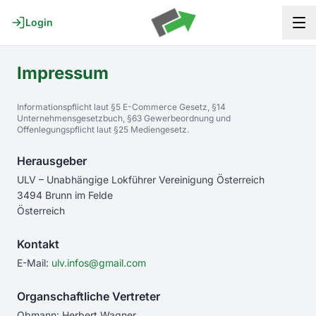
Start
Login
Über uns
Impressum
Aktuelles
Informationspflicht laut §5 E-Commerce Gesetz, §14
Unternehmensgesetzbuch, §63 Gewerbeordnung und
ULV © 2026
Offenlegungspflicht laut §25 Mediengesetz.
Impressum
Datenschutz
Herausgeber
ULV – Unabhängige Lokführer Vereinigung Österreich
3494 Brunn im Felde
Österreich
Kontakt
E-Mail:
ulv.infos@gmail.com
Organschaftliche Vertreter
Obmann: Herbert Wagner